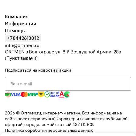
При оформлении заказа
Компания
выберите метод оплаты
ПЛАЙТ
Информация
Помощь
+78442613012
Оплачивайте сегодня только
25
%
картой любого банка
info@ortmen.ru
ORTMEN в Волгограде ул. 8-й Воздушной Армии, 28а
(Пункт выдачи)
Получайте товар
выбранный способом
Подписаться
на новости и акции
Оставшиеся
75
% будут
списываться
с вашей карты
по
25
%
каждые 2 недели
2026 © Ortmen.ru, интернет-магазин. Вся информация на
* При оплате через
ПЛАЙТ
сайте носит справочный характер и не является публичной
офертой, определяемой статьей 437 ГК РФ.
скидки по купонам не
Политика обработки персональных данных
применяются.