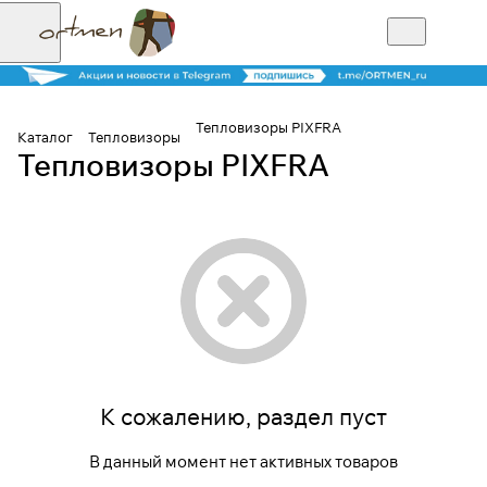
Тепловизоры PIXFRA
Каталог
Тепловизоры
Тепловизоры PIXFRA
Для клиентов всех банков
Разбейте
оплату на части
Сегодня
25
%
К сожалению, раздел пуст
Добавляйте товары
В данный момент нет активных товаров
в корзину