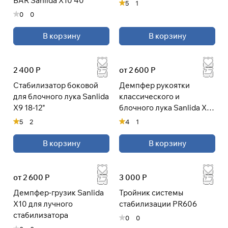
BAR Sanlida X10 40°
5
1
0
0
В корзину
В корзину
2 400 Р
от 2 600 Р
Стабилизатор боковой
Демпфер рукоятки
для блочного лука Sanlida
классического и
X9 18-12"
блочного лука Sanlida X10
5"
5
2
4
1
В корзину
В корзину
от 2 600 Р
3 000 Р
Демпфер-грузик Sanlida
Тройник системы
X10 для лучного
стабилизации PR606
стабилизатора
0
0