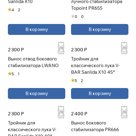
Sanlida X10
лучного стабилизатора
раз в 2 недели
Topoint PR655
4
2
0
0
В корзину
В корзину
2 300 Р
2 300 Р
Вынос отвод бокового
Тройник для
стабилизатора LWANO
классического лука V-
BAR Sanlida X10 45°
5
1
5
2
В корзину
В корзину
2 300 Р
2 400 Р
Тройник для
Вынос бокового
классического лука V-
стабилизатора PR666