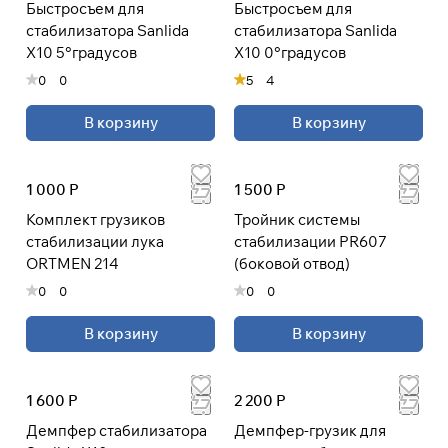
Быстросъем для
Быстросъем для
стабилизатора Sanlida
стабилизатора Sanlida
X10 5°градусов
X10 0°градусов
Подробнее
0
0
5
4
об оплате Плайтом
В корзину
В корзину
Остались вопросы?
1 000 Р
1 500 Р
25
8 800 302-02-51
раз в 2
Комплект грузиков
Тройник системы
plait.ru
недели
стабилизации лука
стабилизации PR607
ORTMEN 214
(боковой отвод)
0
0
0
0
В корзину
В корзину
1 600 Р
2 200 Р
Демпфер стабилизатора
Демпфер-грузик для