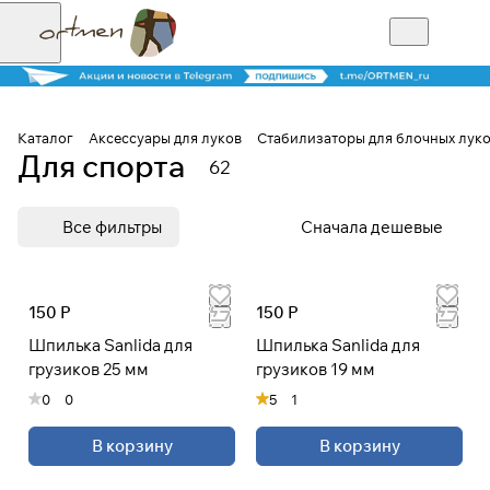
Каталог
Аксессуары для луков
Стабилизаторы для блочных лук
Для спорта
62
Для клиентов всех банков
Все фильтры
Сначала дешевые
Разбейте
оплату на части
150 Р
150 Р
Шпилька Sanlida для
Шпилька Sanlida для
Сегодня
грузиков 25 мм
грузиков 19 мм
25
%
0
0
5
1
В корзину
В корзину
Добавляйте товары
в корзину