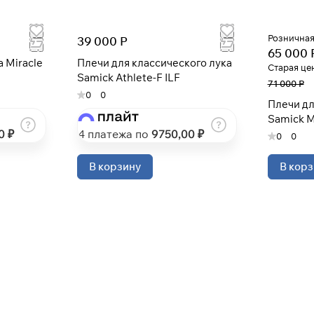
Получайте товар
выбранный способом
Розничная
39 000 Р
65 000 
a Miracle
Плечи для классического лука
Старая це
Samick Athlete-F ILF
Оставшиеся
75
% будут
списываться
71 000 Р
с вашей карты
по
25
%
каждые 2 недели
0
0
Плечи дл
Samick M
0 ₽
4 платежа по
9750
,00 ₽
0
0
* При оплате через
ПЛАЙТ
скидки по купонам не
применяются.
В корзину
В корз
Подробнее
об оплате Плайтом
25
раз в 2