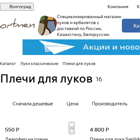
Волгоград
Компания
К
Специализированный магазин
луков и арбалетов с
Ка
доставкой по России,
Казахстану, Белоруссии.
Каталог
Луки классические
Плечи для луков
Плечи для луков
16
Сначала дешевые
Цена
Производитель
550 Р
4 800 Р
Демпфер на плечи
Плечи для лука Sanlid