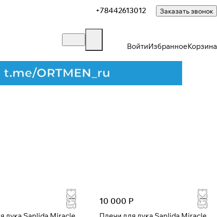
+78442613012
Заказать звонок
Войти
Избранное
Корзина
Закрыть
10 000 Р
я лука Sanlida Miracle
Плечи для лука Sanlida Miracle