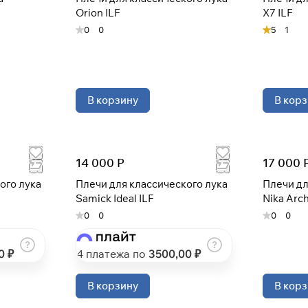
Orion ILF
X7 ILF
Разбейте
оплату на части
0
0
5
1
Сегодня
25
%
В корзину
В корз
Добавляйте товары
в корзину
14 000 Р
17 000 
ого лука
Плечи для классического лука
Плечи дл
Samick Ideal ILF
Nika Arc
При оформлении заказа
выберите метод оплаты
0
0
0
0
ПЛАЙТ
0 ₽
4 платежа по
3500
,00 ₽
Оплачивайте сегодня только
25
% картой любого
банка
В корзину
В корз