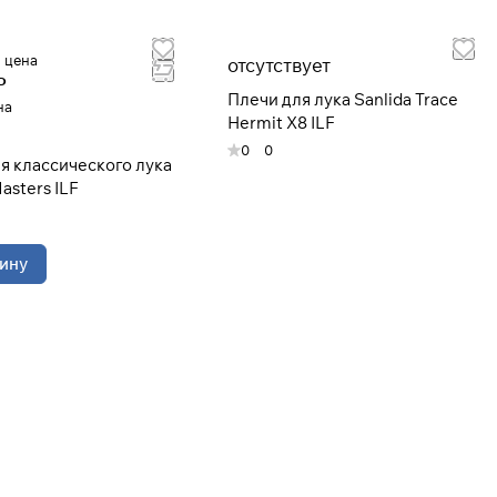
 цена
отсутствует
Р
Плечи для лука Sanlida Trace
на
Hermit X8 ILF
0
0
я классического лука
asters ILF
ину