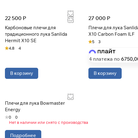
22 500 Р
27 000 Р
Карбоновые плечи для
Плечи для лука Sanlid
традиционного лука Sanlida
X10 Carbon Foam ILF
Hermit X10 SE
5
3
4.8
4
4 платежа по
6750
,0
В корзину
В корзину
Плечи для лука Bowmaster
Energy
0
0
Нет в наличии или снято с производства
Подробнее