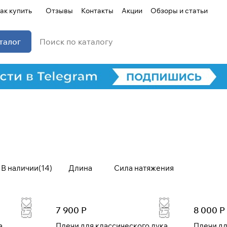
ак купить
Отзывы
Контакты
Акции
Обзоры и статьи
талог
В наличии
(
14
)
Длина
Сила натяжения
7 900 Р
8 000 Р
Для клиентов всех банков
a
Плечи для классического лука
Плечи дл