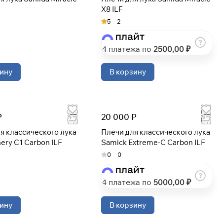
X8 ILF
5
2
4 платежа по
2500
,00 ₽
ину
В корзину
Р
20 000 Р
я классического лука
Плечи для классического лука
hery C1 Carbon ILF
Samick Extreme-C Carbon ILF
0
0
4 платежа по
5000
,00 ₽
ину
В корзину