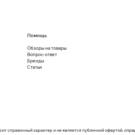
недели
Остались вопросы?
8 800 302-02-51
plait.ru
Помощь
Обзоры на товары
Вопрос-ответ
раз в 2 недели
Бренды
Статьи
осит справочный характер и не является публичной офертой, опре