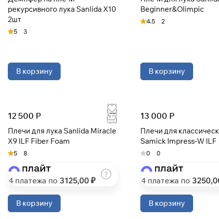
рекурсивного лука Sanlida X10
Beginner&Olimpic
2шт
4.5
2
5
3
В корзину
В корзину
12 500 Р
13 000 Р
Плечи для лука Sanlida Miracle
Плечи для классическ
X9 ILF Fiber Foam
Samick Impress-W ILF
5
8
0
0
4 платежа по
3125
,00 ₽
4 платежа по
3250
,0
В корзину
В корзину