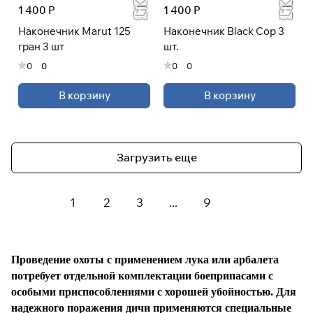
1 400 Р
1 400 Р
Наконечник Marut 125
Наконечник Black Cop 3
гран 3 шт
шт.
0
0
0
0
В корзину
В корзину
Загрузить еще
1
2
3
...
9
Проведение охоты с применением лука или арбалета
потребует отдельной комплектации боеприпасами с
особыми приспособлениями с хорошей убойностью. Для
надежного поражения дичи применяются специальные