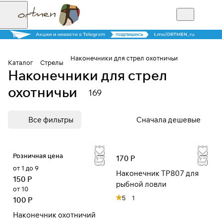
Наконечники для стрел охотничьи
Каталог
Стрелы
Наконечники для стрел
Для клиентов всех банков
охотничьи
169
Разбейте
Все фильтры
Сначала дешевые
оплату на части
Розничная цена
170 Р
Сегодня
от 1 до 9
25
%
Наконечник TP807 для
150 Р
рыбной ловли
от 10
5
1
100 Р
Добавляйте товары
Наконечник охотничий
в корзину