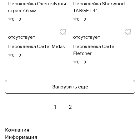
Пероклейка ОлегычЪ для
Пероклейка Sherwood
стрел 7.6 мм
TARGET 4"
0
0
0
0
отсутствует
отсутствует
Пероклейка Сartel Midas
Пероклейка Cartel
Fletcher
0
0
0
0
Загрузить еще
1
2
Компания
Информация