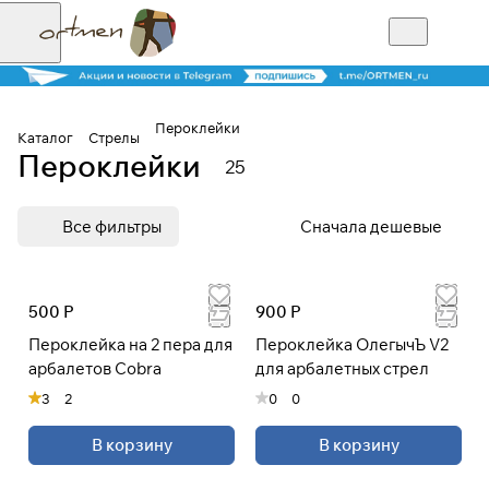
Пероклейки
Каталог
Стрелы
Пероклейки
25
Для клиентов всех банков
Все фильтры
Сначала дешевые
Разбейте
оплату на части
500 Р
900 Р
Пероклейка на 2 пера для
Пероклейка ОлегычЪ V2
Сегодня
арбалетов Cobra
для арбалетных стрел
25
%
3
2
0
0
В корзину
В корзину
Добавляйте товары
в корзину