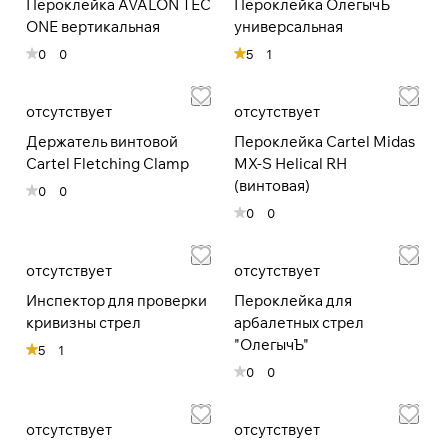
Пероклейка AVALON TEC
Пероклейка ОлегычЪ
раз в 2 недели
ONE вертикальная
универсальная
0
0
5
1
отсутствует
отсутствует
Держатель винтовой
Пероклейка Сartel Midas
Cartel Fletching Clamp
MX-S Helical RH
(винтовая)
0
0
0
0
отсутствует
отсутствует
Инспектор для проверки
Пероклейка для
кривизны стрел
арбалетных стрел
"ОлегычЪ"
5
1
0
0
отсутствует
отсутствует