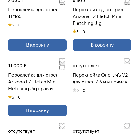
2 600 Р
6 800 Р
Пероклейка для стрел
Пероклейка для стрел
TP165
Arizona EZ Fletch Mini
Подробнее
Fletching Jig
5
3
об оплате Плайтом
5
0
В корзину
В корзину
Остались вопросы?
25
8 800 302-02-51
раз в 2
11 000 Р
отсутствует
plait.ru
недели
Пероклейка для стрел
Пероклейка ОлегычЪ V2
Arizona EZ Fletch Mini
для стрел 7.6 мм прямая
Fletching Jig правая
0
0
5
0
В корзину
отсутствует
отсутствует