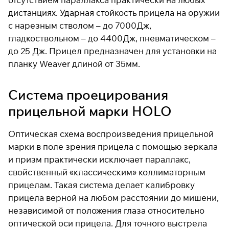
дистанциях. Ударная стойкость прицела на оружии
с нарезным стволом – до 7000Дж,
Подробнее
гладкоствольном – до 4400Дж, пневматическом –
об оплате Плайтом
до 25 Дж. Прицел предназначен для установки на
планку Weaver длиной от 35мм.
Система проецирования
Остались вопросы?
25
8 800 302-02-51
прицельной марки HOLO
раз в 2
plait.ru
недели
Оптическая схема воспроизведения прицельной
марки в поле зрения прицела с помощью зеркала
и призм практически исключает параллакс,
свойственный «классическим» коллиматорным
прицелам. Такая система делает калибровку
прицела верной на любом расстоянии до мишени,
независимой от положения глаза относительно
оптической оси прицела. Для точного выстрела