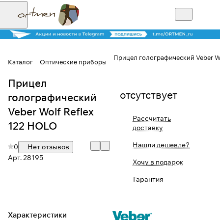
Прицел голографический Veber Wo
Каталог
Оптические приборы
Прицел
Для клиентов всех банков
отсутствует
голографический
Разбейте
Veber Wolf Reflex
Рассчитать
оплату на части
122 HOLO
доставку
Нашли дешевле?
0
Нет отзывов
Арт.
28195
Сегодня
Хочу в подарок
25
%
Гарантия
Добавляйте товары
в корзину
Характеристики