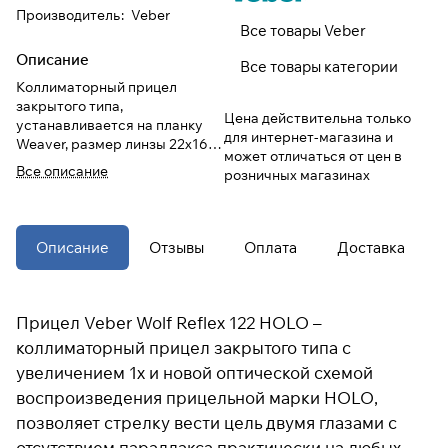
Производитель
:
Veber
Все товары Veber
При оформлении заказа
Описание
Все товары категории
выберите метод оплаты
ПЛАЙТ
Коллиматорный прицел
закрытого типа,
Цена действительна только
устанавливается на планку
Оплачивайте сегодня только
25
%
для интернет-магазина и
Weaver, размер линзы 22x16
картой любого банка
может отличаться от цен в
мм
Все описание
розничных магазинах
Получайте товар
выбранный способом
Описание
Отзывы
Оплата
Доставка
Оставшиеся
75
% будут
списываться
с вашей карты
Прицел Veber Wolf Reflex 122 HOLO –
по
25
%
каждые 2 недели
коллиматорный прицел закрытого типа с
увеличением 1х и новой оптической схемой
* При оплате через
ПЛАЙТ
воспроизведения прицельной марки HOLO,
скидки по купонам не
позволяет стрелку вести цель двумя глазами с
применяются.
отсутствием параллакса практически на любых