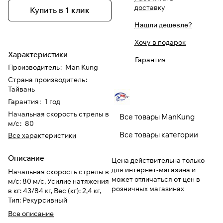
доставку
Купить в 1 клик
При оформлении заказа
Нашли дешевле?
выберите метод оплаты
ПЛАЙТ
Хочу в подарок
Характеристики
Гарантия
Оплачивайте сегодня только
25
%
Производитель
:
Man Kung
картой любого банка
Страна производитель
:
Тайвань
Гарантия
:
1 год
Получайте товар
выбранный способом
Начальная скорость стрелы в
Все товары ManKung
м/с
:
80
Все товары категории
Все характеристики
Оставшиеся
75
% будут
списываться
с вашей карты
Описание
Цена действительна только
по
25
%
каждые 2 недели
для интернет-магазина и
Начальная скорость стрелы в
может отличаться от цен в
м/с: 80 м/с, Усилие натяжения
розничных магазинах
в кг: 43/84 кг, Вес (кг): 2,4 кг,
* При оплате через
ПЛАЙТ
Тип: Рекурсивный
скидки по купонам не
Все описание
применяются.