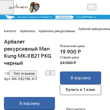
Арбалет рекурсивн
Каталог
Арбалеты
Арбалеты рекурсивные
Арбалет
Для клиентов всех банков
Розничная цена
рекурсивный Man
19 900 Р
Разбейте
Kung MK-XB21 PKG
Старая цена
оплату на части
черный
24 500 Р
0
Нет отзывов
В корзину
Арт.
MK-XB21BK-KIT
Сегодня
25
%
Купить в 1 клик
Добавляйте товары
В корзину
в корзину
Рассчитать