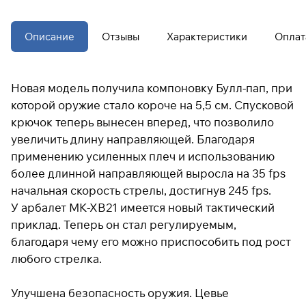
Описание
Отзывы
Характеристики
Оплат
Подробнее
об оплате Плайтом
Новая модель получила компоновку Булл-пап, при
которой оружие стало короче на 5,5 см. Спусковой
крючок теперь вынесен вперед, что позволило
Остались вопросы?
25
увеличить длину направляющей. Благодаря
8 800 302-02-51
раз в 2
применению усиленных плеч и использованию
plait.ru
недели
более длинной направляющей выросла на 35 fps
начальная скорость стрелы, достигнув 245 fps.
У арбалет МК-ХВ21 имеется новый тактический
приклад. Теперь он стал регулируемым,
благодаря чему его можно приспособить под рост
любого стрелка.
Улучшена безопасность оружия. Цевье