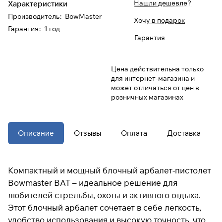
Нашли дешевле?
Характеристики
Производитель
:
BowMaster
Хочу в подарок
При оформлении заказа
Гарантия
:
1 год
выберите метод оплаты
ПЛАЙТ
Гарантия
Оплачивайте сегодня только
25
%
Цена действительна только
картой любого банка
для интернет-магазина и
может отличаться от цен в
розничных магазинах
Получайте товар
выбранный способом
Описание
Отзывы
Оплата
Доставка
Оставшиеся
75
% будут
списываться
с вашей карты
по
25
%
каждые 2 недели
Компактный и мощный блочный арбалет-пистолет
Bowmaster BAT – идеальное решение для
* При оплате через
ПЛАЙТ
любителей стрельбы, охоты и активного отдыха.
скидки по купонам не
Этот блочный арбалет сочетает в себе легкость,
применяются.
удобство использования и высокую точность, что