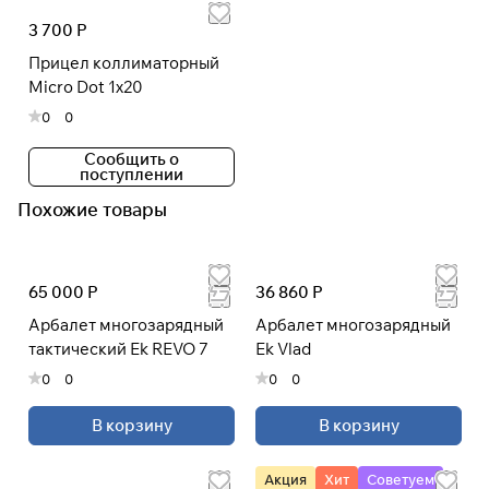
3 700 Р
Прицел коллиматорный
Micro Dot 1х20
0
0
Сообщить о
поступлении
Похожие товары
65 000 Р
36 860 Р
Арбалет многозарядный
Арбалет многозарядный
тактический Ek REVO 7
Ek Vlad
0
0
0
0
В корзину
В корзину
Акция
Хит
Советуем