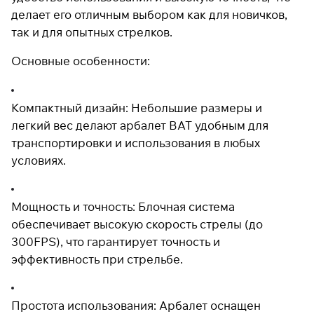
делает его отличным выбором как для новичков,
так и для опытных стрелков.
Подробнее
Основные особенности:
об оплате Плайтом
Компактный дизайн: Небольшие размеры и
легкий вес делают арбалет BAT удобным для
Остались вопросы?
25
транспортировки и использования в любых
8 800 302-02-51
раз в 2
условиях.
plait.ru
недели
Мощность и точность: Блочная система
обеспечивает высокую скорость стрелы (до
300FPS), что гарантирует точность и
эффективность при стрельбе.
Простота использования: Арбалет оснащен