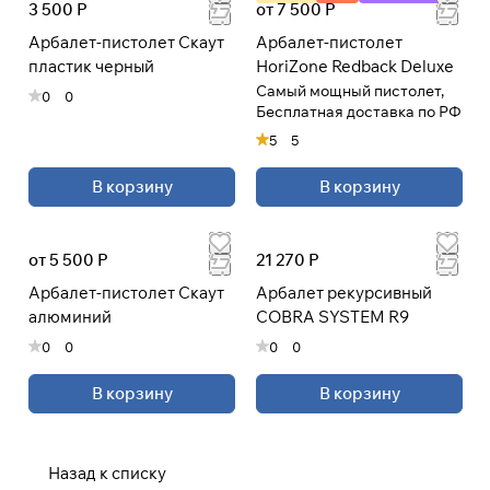
3 500 Р
от 7 500 Р
Арбалет-пистолет Скаут
Арбалет-пистолет
пластик черный
HoriZone Redback Deluxe
Самый мощный пистолет,
0
0
Бесплатная доставка по РФ
5
5
В корзину
В корзину
от 5 500 Р
21 270 Р
Арбалет-пистолет Скаут
Арбалет рекурсивный
алюминий
COBRA SYSTEM R9
0
0
0
0
В корзину
В корзину
Назад к списку