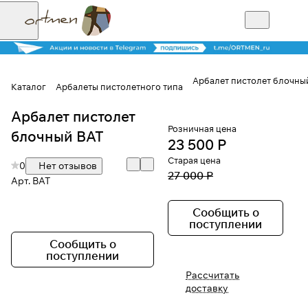
Арбалет пистолет блочны
Каталог
Арбалеты пистолетного типа
Арбалет пистолет
Для клиентов всех банков
Розничная цена
блочный BAT
23 500 Р
Разбейте
Старая цена
0
Нет отзывов
оплату на части
27 000 Р
Арт.
BAT
Сообщить о
поступлении
Сегодня
25
%
Сообщить о
поступлении
Рассчитать
Добавляйте товары
доставку
в корзину